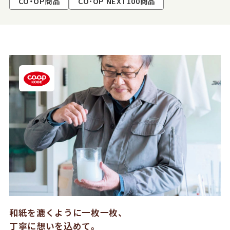
CO・OP商品
CO･OP NEXT100商品
和紙を漉くように一枚一枚、
丁寧に想いを込めて。