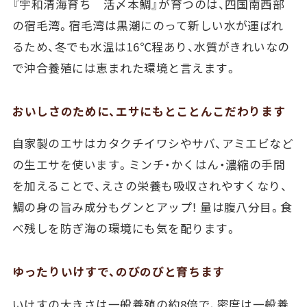
『宇和清海育ち 活〆本鯛』が育つのは、四国南西部
の宿毛湾。宿毛湾は黒潮にのって新しい水が運ばれ
るため、冬でも水温は16℃程あり、水質がきれいなの
で沖合養殖には恵まれた環境と言えます。
おいしさのために、エサにもとことんこだわります
自家製のエサはカタクチイワシやサバ、アミエビなど
の生エサを使います。ミンチ・かくはん・濃縮の手間
を加えることで、えさの栄養も吸収されやすくなり、
鯛の身の旨み成分もグンとアップ！ 量は腹八分目。食
べ残しを防ぎ海の環境にも気を配ります。
ゆったりいけすで、のびのびと育ちます
いけすの大きさは一般養殖の約8倍で、密度は一般養