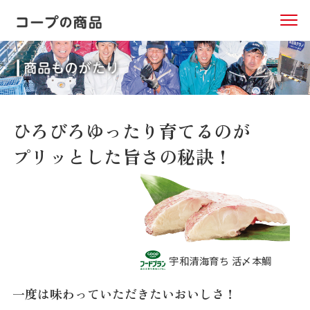
ひろびろゆったり育てるのが
プリッとした旨さの秘訣！
宇和清海育ち 活〆本鯛
一度は味わっていただきたいおいしさ！