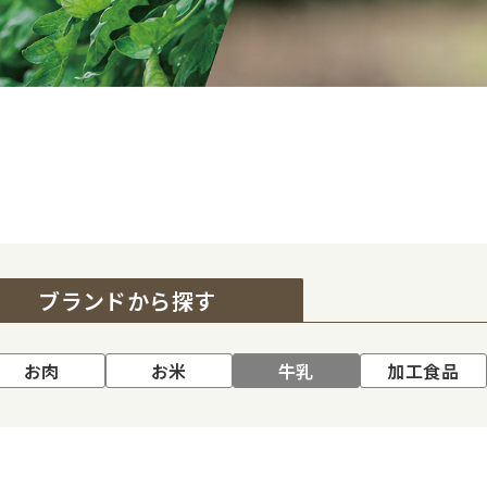
ブランド
から探す
お肉
お米
牛乳
加工食品