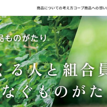
商品についての考え方
コープ商品への想い
くる人と組合
つなぐものがた