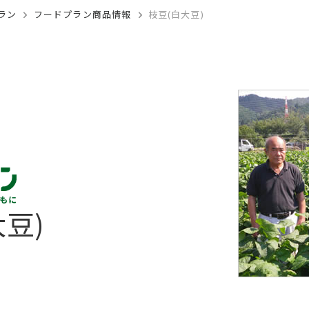
ラン
フードプラン商品情報
枝豆(白大豆)
豆)